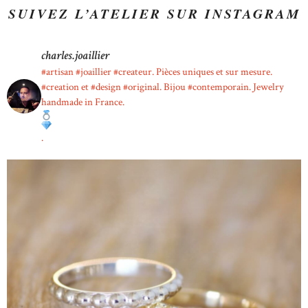
SUIVEZ L’ATELIER SUR INSTAGRAM
charles.joaillier
#artisan #joaillier #createur.
Pièces uniques et sur mesure.
#creation et #design #original. Bijou #contemporain. Jewelry
handmade in France.
.